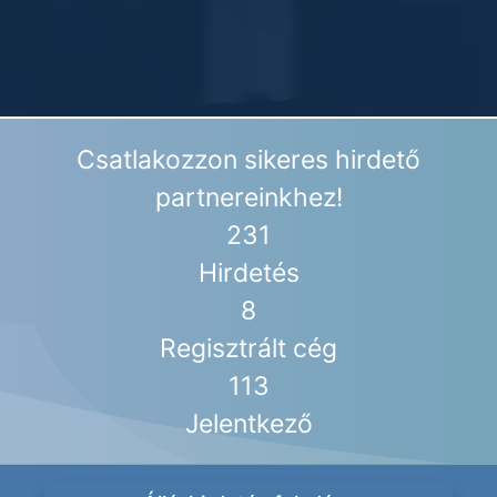
Csatlakozzon sikeres hirdető
partnereinkhez!
231
Hirdetés
8
Regisztrált cég
113
Jelentkező