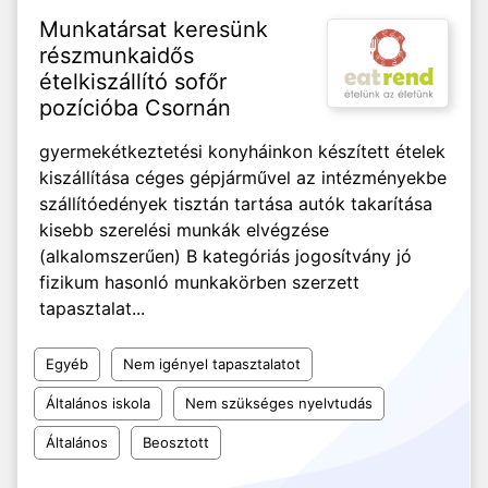
Munkatársat keresünk
részmunkaidős
ételkiszállító sofőr
pozícióba Csornán
gyermekétkeztetési konyháinkon készített ételek
kiszállítása céges gépjárművel az intézményekbe
szállítóedények tisztán tartása autók takarítása
kisebb szerelési munkák elvégzése
(alkalomszerűen) B kategóriás jogosítvány jó
fizikum hasonló munkakörben szerzett
tapasztalat...
Egyéb
Nem igényel tapasztalatot
Általános iskola
Nem szükséges nyelvtudás
Általános
Beosztott