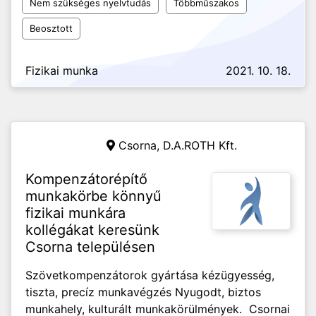
Nem szükséges nyelvtudás
Többműszakos
Beosztott
Fizikai munka
2021. 10. 18.
Csorna,
D.A.ROTH Kft.
Kompenzátorépítő
munkakörbe könnyű
fizikai munkára
kollégákat keresünk
Csorna településen
Szövetkompenzátorok gyártása kézügyesség,
tiszta, precíz munkavégzés Nyugodt, biztos
munkahely, kulturált munkakörülmények. Csornai