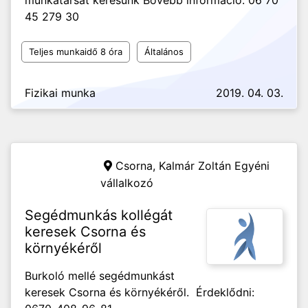
munkatársat keresünk Bővebb információ: 06 70
45 279 30
Teljes munkaidő 8 óra
Általános
Fizikai munka
2019. 04. 03.
Csorna,
Kalmár Zoltán Egyéni
vállalkozó
Segédmunkás kollégát
keresek Csorna és
környékéről
Burkoló mellé segédmunkást
keresek Csorna és környékéről. Érdeklődni: