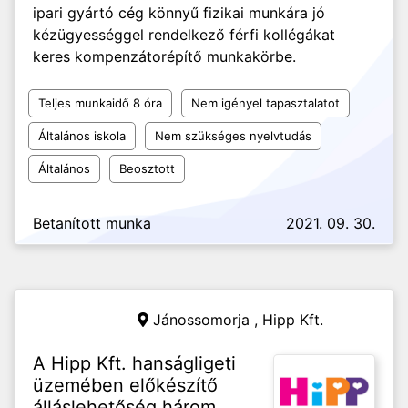
ipari gyártó cég könnyű fizikai munkára jó
kézügyességgel rendelkező férfi kollégákat
keres kompenzátorépítő munkakörbe.
Teljes munkaidő 8 óra
Nem igényel tapasztalatot
Általános iskola
Nem szükséges nyelvtudás
Általános
Beosztott
Betanított munka
2021. 09. 30.
Jánossomorja ,
Hipp Kft.
A Hipp Kft. hanságligeti
üzemében előkészítő
álláslehetőség három