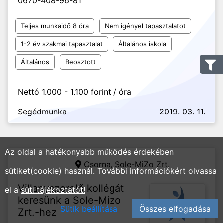
0670-408-96-81
Teljes munkaidő 8 óra
Nem igényel tapasztalatot
1-2 év szakmai tapasztalat
Általános iskola
Általános
Beosztott
Nettó 1.000 - 1.100 forint / óra
Segédmunka
2019. 03. 11.
Az oldal a hatékonyabb működés érdekében
Csorna,
Sole-MiZo Zrt.
sütiket(cookie) használ. További információkért olvassa
Villanyszerelő kollégát
el a
süti tájékoztatót!
keresünk a Sole-Mizo
Sütik beállítása
Összes elfogadása
Zrt.-hez