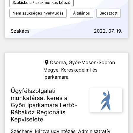
Szakiskola / szakmunkás képző
Nem szükséges nyelvtudás
Általános
Beosztott
Szakács
2022. 07. 19.
Csorna,
Győr-Moson-Sopron
Megyei Kereskedelmi és
Iparkamara
Ügyfélszolgálati
munkatársat keres a
Győri Iparkamara Fertő-
Rábaköz Regionális
Képviselete
Széchenyi kártya ügyintézés; Adminisztratív