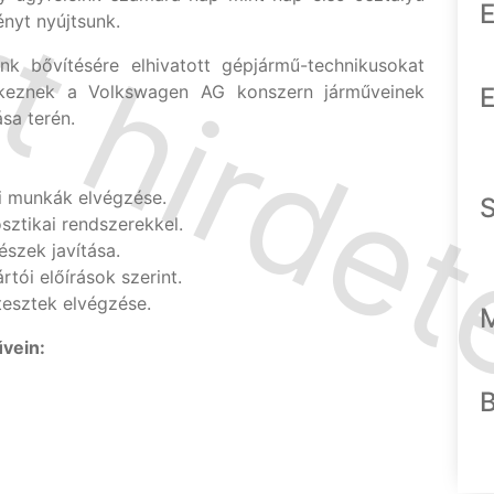
E
ényt nyújtsunk.
k bővítésére elhivatott gépjármű-technikusokat
delkeznek a Volkswagen AG konszern járműveinek
E
ása terén.
si munkák elvégzése.
ztikai rendszerekkel.
észek javítása.
tói előírások szerint.
esztek elvégzése.
vein: