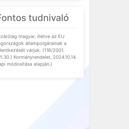
Fontos tudnivaló
izárólag magyar, illetve az EU
agországok állampolgárainak a
elentkezését várjuk. (118/2001.
VI.30.) Kormányrendelet, 2024.10.14.
api módosítása alapján.)