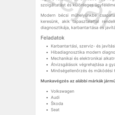
szolgáltatást és különleges ügyfélélm
Modern bécsi műhelyünkbe csapatun
keresünk, akik tapasztalattal ren
diagnosztikája, karbantartása és javít
Feladatok
Karbantartási, szerviz- és javítá
Hibadiagnosztika modern diagnos
Mechanikai és elektronikai alkatr
Átvizsgálások végrehajtása a gyár
Minőségellenőrzés és működési t
Munkavégzés az alábbi márkák jármű
Volkswagen
Audi
Škoda
Seat