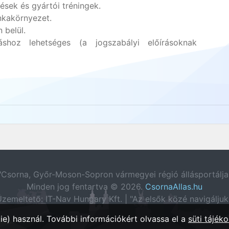
sek és gyártói tréningek.
unkakörnyezet.
 belül.
hoz lehetséges (a jogszabályi előírásoknak
"Csorna, Győr-Moson-Sopron vármegyei régió állásportálja
Minden jog fentartva © 2026.
CsornaAllas.hu
zemeltető: IT-Nav Hungary Kft. | "Az elsők közé navigáljuk
e) használ. További információkért olvassa el a
süti tájéko