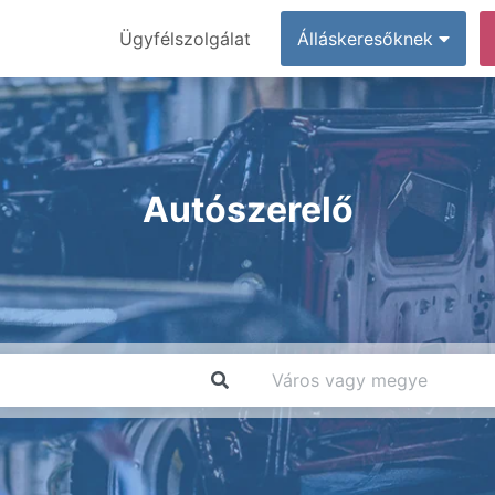
Ügyfélszolgálat
Álláskeresőknek
Autószerelő