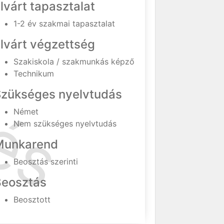
lvárt tapasztalat
1-2 év szakmai tapasztalat
lvárt végzettség
Szakiskola / szakmunkás képző
Technikum
Szükséges nyelvtudás
Német
Nem szükséges nyelvtudás
Munkarend
Beosztás szerinti
Beosztás
Beosztott