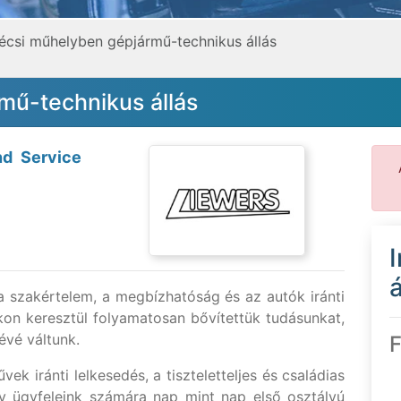
écsi műhelyben gépjármű-technikus állás
mű-technikus állás
d Service
á
 szakértelem, a megbízhatóság és az autók iránti
kon keresztül folyamatosan bővítettük tudásunkat,
évé váltunk.
F
ek iránti lelkesedés, a tiszteletteljes és családias
gy ügyfeleink számára nap mint nap első osztályú