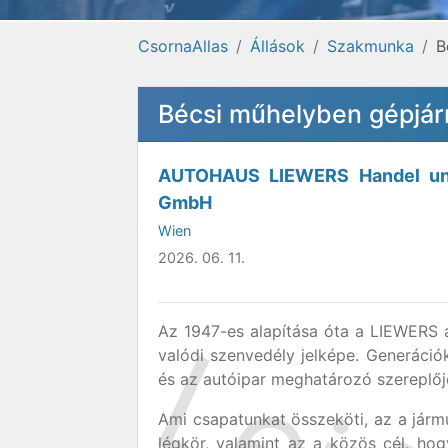
CsornaAllas
Állások
Szakmunka
B
Bécsi műhelyben gépjár
AUTOHAUS LIEWERS Handel un
GmbH
Wien
2026. 06. 11.
Az 1947-es alapítása óta a LIEWERS a
valódi szenvedély jelképe. Generáció
és az autóipar meghatározó szereplőj
Ami csapatunkat összeköti, az a járműv
légkör, valamint az a közös cél, ho