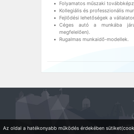
Folyamatos műszaki továbbképzé
Kollegiális és professzionális m
Fejlődési lehetőségek a vállalaton
Céges autó a munkába járás
megfelelően).
Rugalmas munkaidő-modellek.
Ü
Az oldal a hatékonyabb működés érdekében sütiket(cooki