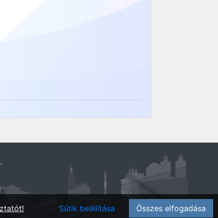
"
!"
ztatót!
Sütik beállítása
Összes elfogadása