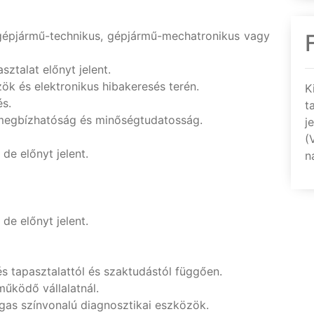
gépjármű-technikus, gépjármű-mechatronikus vagy
ztalat előnyt jelent.
ök és elektronikus hibakeresés terén.
K
és.
t
megbízhatóság és minőségtudatosság.
j
(
de előnyt jelent.
n
de előnyt jelent.
és tapasztalattól és szaktudástól függően.
működő vállalatnál.
as színvonalú diagnosztikai eszközök.