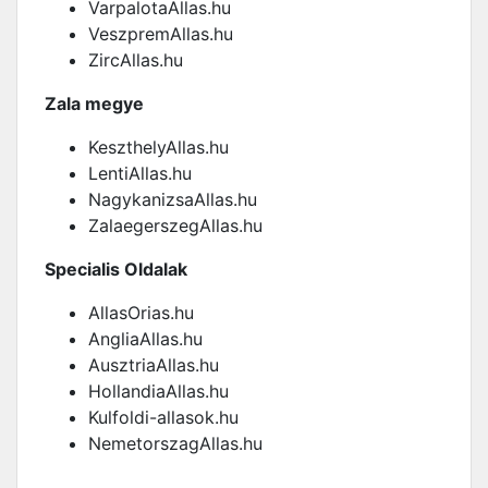
VarpalotaAllas.hu
VeszpremAllas.hu
ZircAllas.hu
Zala megye
KeszthelyAllas.hu
LentiAllas.hu
NagykanizsaAllas.hu
ZalaegerszegAllas.hu
Specialis Oldalak
AllasOrias.hu
AngliaAllas.hu
AusztriaAllas.hu
HollandiaAllas.hu
Kulfoldi-allasok.hu
NemetorszagAllas.hu