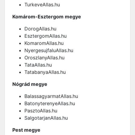
TurkeveAllas.hu
Komárom-Esztergom megye
DorogAllas.hu
EsztergomAllas.hu
KomaromAllas.hu
NyergesujfaluAllas.hu
OroszlanyAllas.hu
TataAllas.hu
TatabanyaAllas.hu
Nógrád megye
BalassagyarmatAllas.hu
BatonyterenyeAllas.hu
PasztoAllas.hu
SalgotarjanAllas.hu
Pest megye