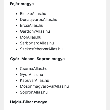
Fejér megye
BicskeAllas.hu
DunaujvarosAllas.hu
ErcsiAllas.hu
GardonyAllas.hu
MorAllas.hu
SarbogardAllas.hu
SzekesfehervarAllas.hu
Győr-Moson-Sopron megye
CsornaAllas.hu
GyorAllas.hu
KapuvarAllas.hu
MosonmagyarovarAllas.hu
SopronAllas.hu
Hajdú-Bihar megye