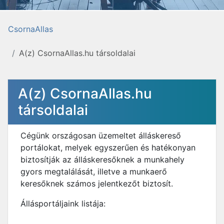
CsornaAllas
A(z) CsornaAllas.hu társoldalai
A(z) CsornaAllas.hu
társoldalai
Cégünk országosan üzemeltet álláskereső
portálokat, melyek egyszerűen és hatékonyan
biztosítják az álláskeresőknek a munkahely
gyors megtalálását, illetve a munkaerő
keresőknek számos jelentkezőt biztosít.
Állásportáljaink listája: