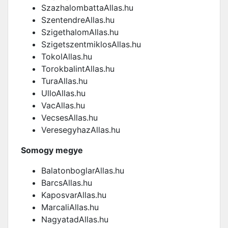
SzazhalombattaAllas.hu
SzentendreAllas.hu
SzigethalomAllas.hu
SzigetszentmiklosAllas.hu
TokolAllas.hu
TorokbalintAllas.hu
TuraAllas.hu
UlloAllas.hu
VacAllas.hu
VecsesAllas.hu
VeresegyhazAllas.hu
Somogy megye
BalatonboglarAllas.hu
BarcsAllas.hu
KaposvarAllas.hu
MarcaliAllas.hu
NagyatadAllas.hu