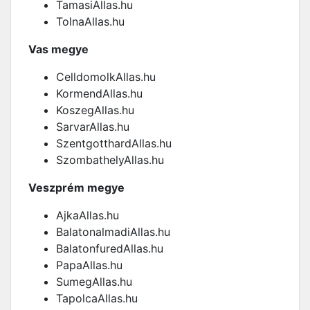
TamasiAllas.hu
TolnaAllas.hu
Vas megye
CelldomolkAllas.hu
KormendAllas.hu
KoszegAllas.hu
SarvarAllas.hu
SzentgotthardAllas.hu
SzombathelyAllas.hu
Veszprém megye
AjkaAllas.hu
BalatonalmadiAllas.hu
BalatonfuredAllas.hu
PapaAllas.hu
SumegAllas.hu
TapolcaAllas.hu