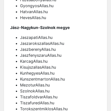
GyongyosAllas.hu
HatvanAllas.hu
HevesAllas.hu
Jász-Nagykun-Szolnok megye
JaszapatiAllas.hu
JaszarokszallasAllas.hu
JaszberenyAllas.hu
JaszfenyszaruAllas.hu
KarcagAllas.hu
KisujszallasAllas.hu
KunhegyesAllas.hu
KunszentmartonAllas.hu
MezoturAllas.hu
SzolnokAllas.hu
TiszafoldvarAllas.hu
TiszafuredAllas.hu
TorokszentmiklosAllas.hu