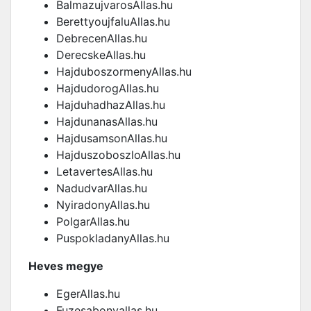
BalmazujvarosAllas.hu
BerettyoujfaluAllas.hu
DebrecenAllas.hu
DerecskeAllas.hu
HajduboszormenyAllas.hu
HajdudorogAllas.hu
HajduhadhazAllas.hu
HajdunanasAllas.hu
HajdusamsonAllas.hu
HajduszoboszloAllas.hu
LetavertesAllas.hu
NadudvarAllas.hu
NyiradonyAllas.hu
PolgarAllas.hu
PuspokladanyAllas.hu
Heves megye
EgerAllas.hu
Fuzesabonyallas.hu