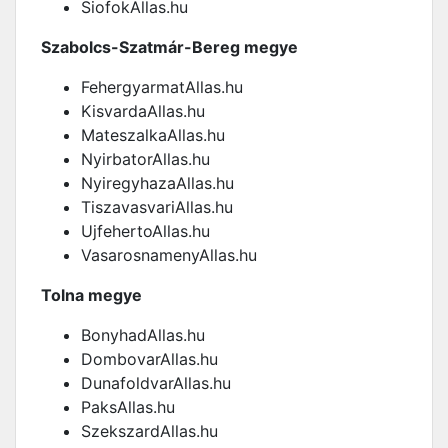
SiofokAllas.hu
Szabolcs-Szatmár-Bereg megye
FehergyarmatAllas.hu
KisvardaAllas.hu
MateszalkaAllas.hu
NyirbatorAllas.hu
NyiregyhazaAllas.hu
TiszavasvariAllas.hu
UjfehertoAllas.hu
VasarosnamenyAllas.hu
Tolna megye
BonyhadAllas.hu
DombovarAllas.hu
DunafoldvarAllas.hu
PaksAllas.hu
SzekszardAllas.hu