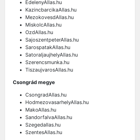
EdelenyAllas.hu
KazincbarcikaAllas.hu
MezokovesdAllas.hu
MiskolcAllas.hu
OzdAllas.hu
SajoszentpeterAllas.hu
SarospatakAllas.hu
SatoraljaujhelyAllas.hu
Szerencsmunka.hu
TiszaujvarosAllas.hu
Csongrád megye
CsongradAllas.hu
HodmezovasarhelyAllas.hu
MakoAllas.hu
SandorfalvaAllas.hu
Szegedallas.hu
SzentesAllas.hu