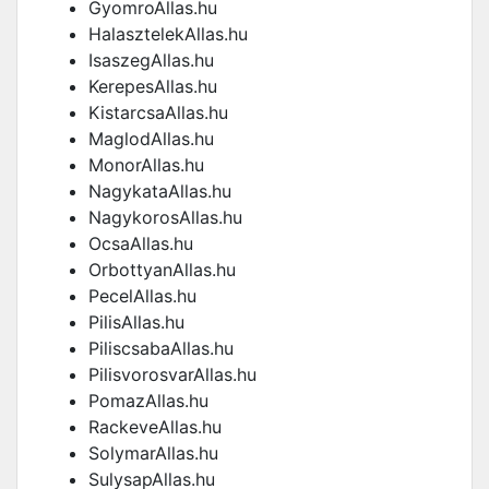
GyomroAllas.hu
HalasztelekAllas.hu
IsaszegAllas.hu
KerepesAllas.hu
KistarcsaAllas.hu
MaglodAllas.hu
MonorAllas.hu
NagykataAllas.hu
NagykorosAllas.hu
OcsaAllas.hu
OrbottyanAllas.hu
PecelAllas.hu
PilisAllas.hu
PiliscsabaAllas.hu
PilisvorosvarAllas.hu
PomazAllas.hu
RackeveAllas.hu
SolymarAllas.hu
SulysapAllas.hu