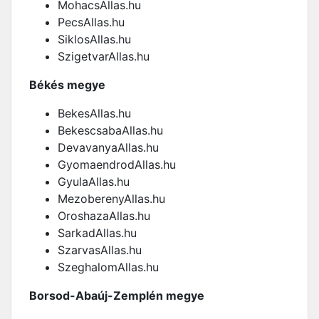
MohacsAllas.hu
PecsAllas.hu
SiklosAllas.hu
SzigetvarAllas.hu
Békés megye
BekesAllas.hu
BekescsabaAllas.hu
DevavanyaAllas.hu
GyomaendrodAllas.hu
GyulaAllas.hu
MezoberenyAllas.hu
OroshazaAllas.hu
SarkadAllas.hu
SzarvasAllas.hu
SzeghalomAllas.hu
Borsod-Abaúj-Zemplén megye