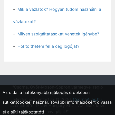
Mik a vázlatok? Hogyan tudom használni a
vázlatokat?
Milyen szolgáltatásokat vehetek igénybe?
Hol tölthetem fel a cég logóját?
"Csorna, Győr-Moson-Sopron vármegyei régió
Az oldal a hatékonyabb működés érdekében
állásportálja"
Minden jog fentartva © 2026.
CsornaAllas.hu
sütiket(cookie) használ. További információkért olvassa
Üzemeltető: IT-Nav Hungary Kft. | "Az elsők közé
navigáljuk!"
el a
süti tájékoztatót!