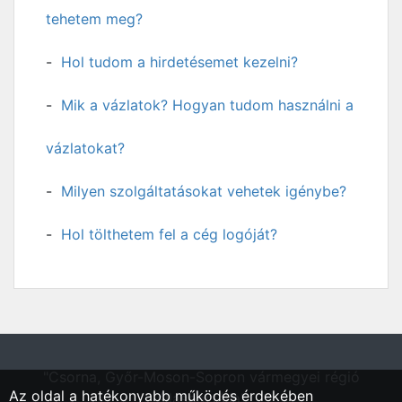
tehetem meg?
Hol tudom a hirdetésemet kezelni?
Mik a vázlatok? Hogyan tudom használni a
vázlatokat?
Milyen szolgáltatásokat vehetek igénybe?
Hol tölthetem fel a cég logóját?
"Csorna, Győr-Moson-Sopron vármegyei régió
Az oldal a hatékonyabb működés érdekében
állásportálja"